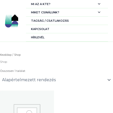
Skip
MI AZ A KTE?
to
content
MIKET CSINÁLUNK?
TAGSÁG / CSATLAKOZÁS
KAPCSOLAT
HÍRLEVÉL
Kezdőlap
/ Shop
Shop
Összesen 1 találat