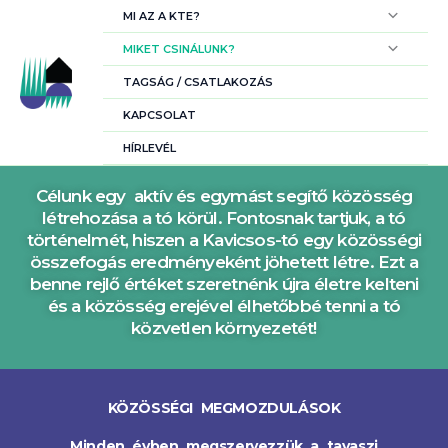
Skip
MI AZ A KTE?
to
content
MIKET CSINÁLUNK?
TAGSÁG / CSATLAKOZÁS
KAPCSOLAT
HÍRLEVÉL
Célunk egy aktív és egymást segítő közösség
létrehozása a tó körül. Fontosnak tartjuk, a tó
történelmét, hiszen a Kavicsos-tó egy közösségi
összefogás eredményeként jöhetett létre. Ezt a
benne rejlő értéket szeretnénk újra életre kelteni
és a közösség erejével élhetőbbé tenni a tó
közvetlen környezetét!
KÖZÖSSÉGI MEGMOZDULÁSOK
Minden évben megszervezzük a tavaszi