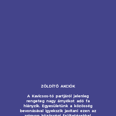
ZÖLDÍTŐ AKCIÓK
A Kavicsos-tó partjáról jelenleg
rengeteg nagy árnyékot adó fa
hiányzik. Egyesületünk a közösség
bevonásával igyekszik javítani ezen az
arányon közösségi faültetésekkel.